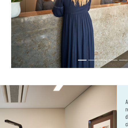
A
r
d
c