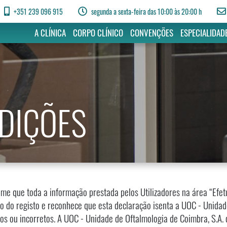
+351 239 096 915
segunda a sexta-feira das 10:00 às 20:00 h
A CLÍNICA
CORPO CLÍNICO
CONVENÇÕES
ESPECIALIDAD
DIÇÕES
me que toda a informação prestada pelos Utilizadores na área “Efetu
 do registo e reconhece que esta declaração isenta a UOC - Unidad
s ou incorretos. A UOC - Unidade de Oftalmologia de Coimbra, S.A. d